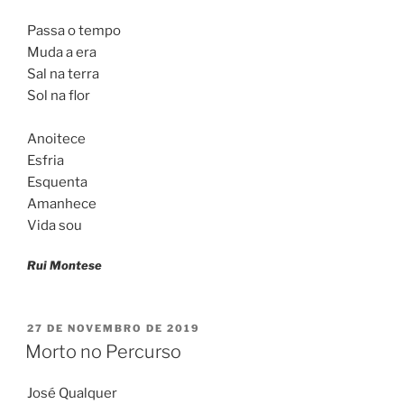
Passa o tempo
Muda a era
Sal na terra
Sol na flor
Anoitece
Esfria
Esquenta
Amanhece
Vida sou
Rui Montese
PUBLICADO
27 DE NOVEMBRO DE 2019
EM
Morto no Percurso
José Qualquer