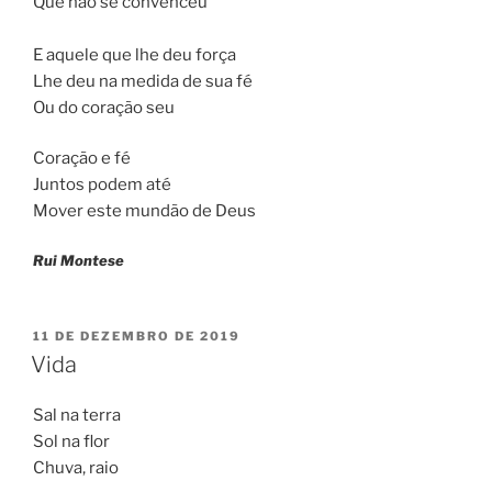
Que não se convenceu
E aquele que lhe deu força
Lhe deu na medida de sua fé
Ou do coração seu
Coração e fé
Juntos podem até
Mover este mundão de Deus
Rui Montese
PUBLICADO
11 DE DEZEMBRO DE 2019
EM
Vida
Sal na terra
Sol na flor
Chuva, raio