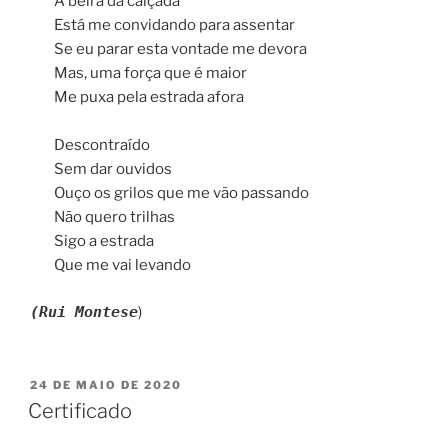
A beira da calçada
Está me convidando para assentar
Se eu parar esta vontade me devora
Mas, uma força que é maior
Me puxa pela estrada afora
Descontraído
Sem dar ouvidos
Ouço os grilos que me vão passando
Não quero trilhas
Sigo a estrada
Que me vai levando
(Rui Montese
)
PUBLICADO
24 DE MAIO DE 2020
EM
Certificado