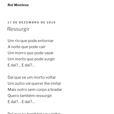
Rui Montese
PUBLICADO
17 DE DEZEMBRO DE 2019
EM
Ressurgir
Um rio que pode entornar
A noite que pode cair
Um morro que pode vazar
Um morto que pode surgir
E daí?… E daí?…
Daí que se um morto voltar
Um outro vai querer lhe imitar
Mais outro sem corpo a bradar
Quero também ressurgir
E daí?… E daí?…
Daí que eu também vou gritar