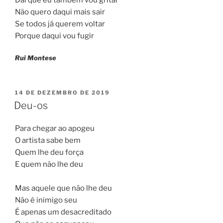
Não quero daqui mais sair
Se todos já querem voltar
Porque daqui vou fugir
Rui Montese
PUBLICADO
14 DE DEZEMBRO DE 2019
EM
Deu-os
Para chegar ao apogeu
O artista sabe bem
Quem lhe deu força
E quem não lhe deu
Mas aquele que não lhe deu
Não é inimigo seu
É apenas um desacreditado