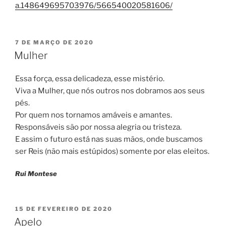
a.148649695703976/566540020581606/
PUBLICADO
7 DE MARÇO DE 2020
EM
Mulher
Essa força, essa delicadeza, esse mistério.
Viva a Mulher, que nós outros nos dobramos aos seus
pés.
Por quem nos tornamos amáveis e amantes.
Responsáveis são por nossa alegria ou tristeza.
E assim o futuro está nas suas mãos, onde buscamos
ser Reis (não mais estúpidos) somente por elas eleitos.
Rui Montese
PUBLICADO
15 DE FEVEREIRO DE 2020
EM
Apelo