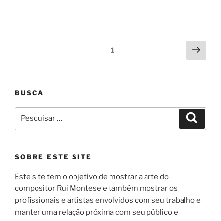
Paginação
Próx
Página
1
pági
de
posts
BUSCA
Pesquisar
Pesqui
por:
SOBRE ESTE SITE
Este site tem o objetivo de mostrar a arte do
compositor Rui Montese e também mostrar os
profissionais e artistas envolvidos com seu trabalho e
manter uma relação próxima com seu público e