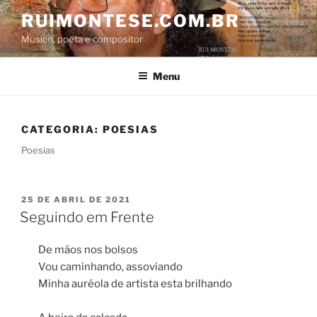
Pular
RUIMONTESE.COM.BR
para
Músico, poeta e compositor
o
conteúdo
Menu
CATEGORIA:
POESIAS
Poesias
PUBLICADO
25 DE ABRIL DE 2021
EM
Seguindo em Frente
De mãos nos bolsos
Vou caminhando, assoviando
Minha auréola de artista esta brilhando