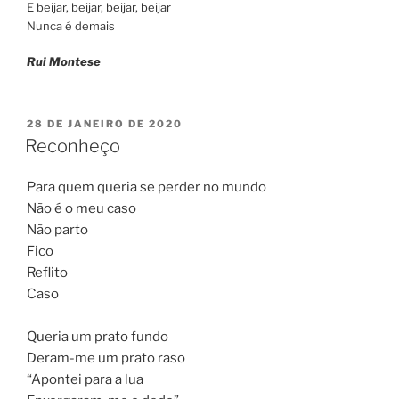
E beijar, beijar, beijar, beijar
Nunca é demais
Rui Montese
PUBLICADO
28 DE JANEIRO DE 2020
EM
Reconheço
Para quem queria se perder no mundo
Não é o meu caso
Não parto
Fico
Reflito
Caso
Queria um prato fundo
Deram-me um prato raso
“Apontei para a lua