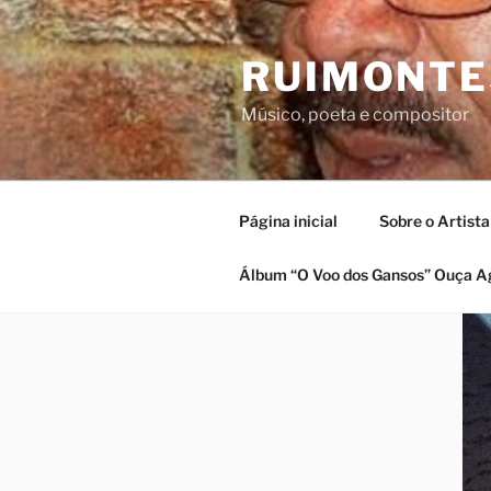
Pular
para
RUIMONTE
o
conteúdo
Músico, poeta e compositor
Página inicial
Sobre o Artista
Álbum “O Voo dos Gansos” Ouça A