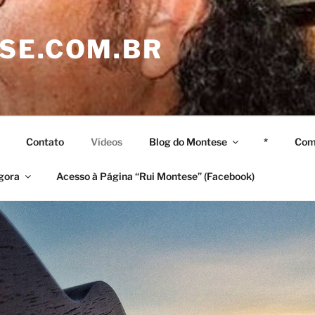
SE.COM.BR
Contato
Vídeos
Blog do Montese
*
Comp
gora
Acesso à Página “Rui Montese” (Facebook)