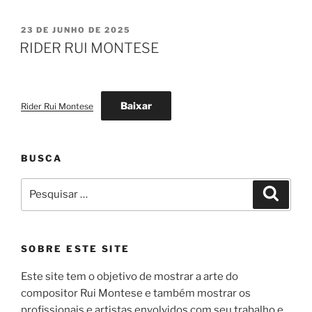
PUBLICADO
23 DE JUNHO DE 2025
EM
RIDER RUI MONTESE
Baixar
Rider Rui Montese
BUSCA
Pesquisar
Pesqui
por:
SOBRE ESTE SITE
Este site tem o objetivo de mostrar a arte do
compositor Rui Montese e também mostrar os
profissionais e artistas envolvidos com seu trabalho e