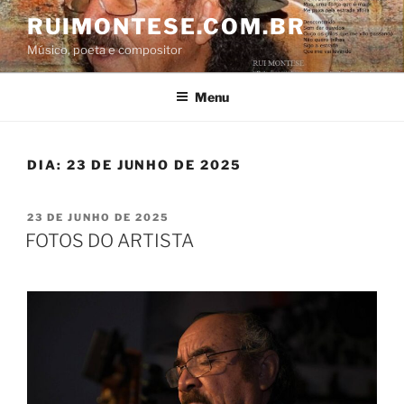
Pular
RUIMONTESE.COM.BR
para
Músico, poeta e compositor
o
conteúdo
Menu
DIA:
23 DE JUNHO DE 2025
PUBLICADO
23 DE JUNHO DE 2025
EM
FOTOS DO ARTISTA