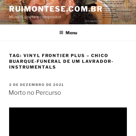
Pular
RUIMONTESE.COM.BR
para
Músico, poeta e compositor
o
conteúdo
Menu
TAG:
VINYL FRONTIER PLUS – CHICO
BUARQUE-FUNERAL DE UM LAVRADOR-
INSTRUMENTALS
PUBLICADO
2 DE DEZEMBRO DE 2021
EM
Morto no Percurso