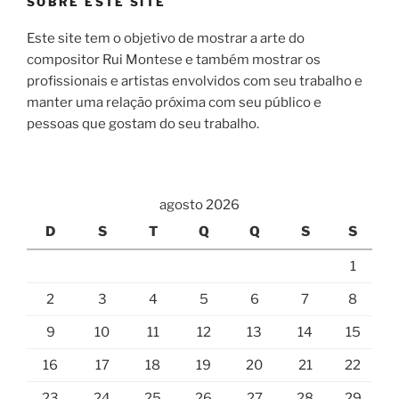
SOBRE ESTE SITE
Este site tem o objetivo de mostrar a arte do
compositor Rui Montese e também mostrar os
profissionais e artistas envolvidos com seu trabalho e
manter uma relação próxima com seu público e
pessoas que gostam do seu trabalho.
agosto 2026
D
S
T
Q
Q
S
S
1
2
3
4
5
6
7
8
9
10
11
12
13
14
15
16
17
18
19
20
21
22
23
24
25
26
27
28
29