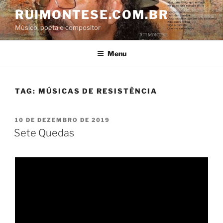
Pular
RUIMONTESE.COM.BR
para
Músico, poeta e compositor
o
conteúdo
Menu
TAG:
MÚSICAS DE RESISTÊNCIA
PUBLICADO
10 DE DEZEMBRO DE 2019
EM
Sete Quedas