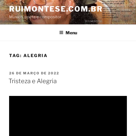
Pular
RUIMONTESE.COM.BR
para
Músico, poeta e compositor
o
conteúdo
Menu
TAG:
ALEGRIA
PUBLICADO
26 DE MARÇO DE 2022
EM
Tristeza e Alegria